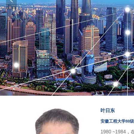
叶日东
安徽工程大学80
1980 ~19